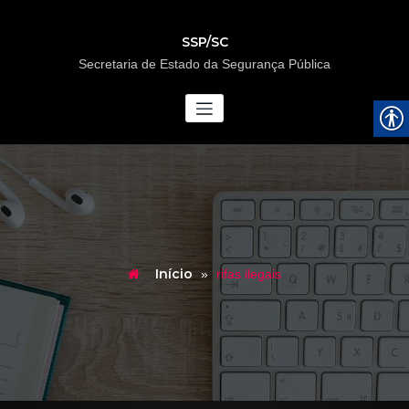
SSP/SC
Secretaria de Estado da Segurança Pública
Início
»
rifas ilegais