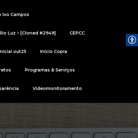
o Ivo Campos
lio Luz – [Cloned #2949]
CEPCC
nicial out25
Início Copia
retos
Programas & Serviços
parência
Videomonitoramento