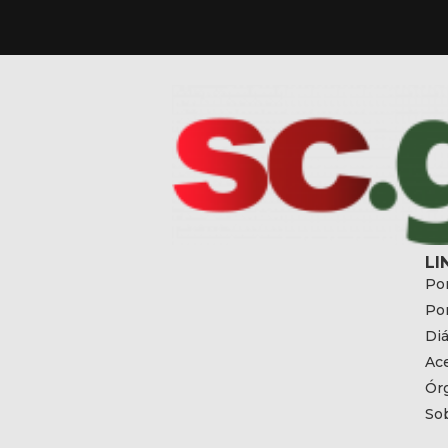
LI
Por
Por
Diá
Ac
Ór
So