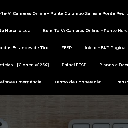
Te-Vi Câmeras Online – Ponte Colombo Salles e Ponte Pedr
e Hercílio Luz
Bem-Te-Vi Câmeras Online – Ponte Hercí
 dos Estandes de Tiro
FESP
Início – BKP Pagina I
tícias – [Cloned #1254]
Painel FESP
Planos e Dec
lefones Emergência
Termo de Cooperação
Trans