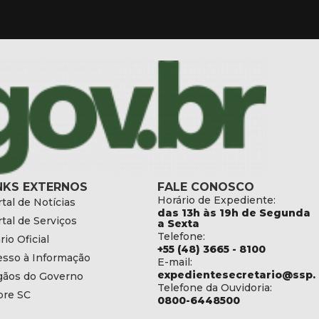
NKS EXTERNOS
FALE CONOSCO
Horário de Expediente:
tal de Notícias
das 13h às 19h de Segunda
tal de Serviços
a Sexta
Telefone:
rio Oficial
+55 (48) 3665 - 8100
esso à Informação
E-mail:
expedientesecretario@ssp.s
gãos do Governo
Telefone da Ouvidoria:
bre SC
0800-6448500