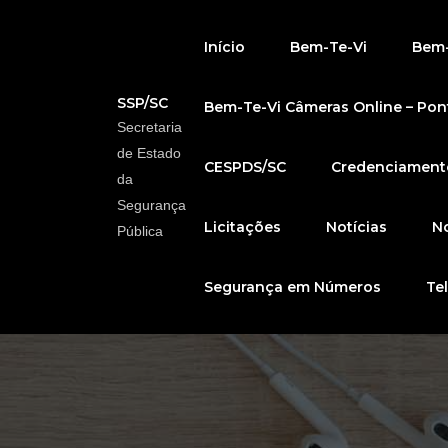
Início
Bem-Te-Vi
Bem-
SSP/SC
Bem-Te-Vi Câmeras Online – Pont
Secretaria
de Estado
CESPDS/SC
Credenciamento
da
Segurança
Licitações
Notícias
No
Pública
Segurança em Números
Te