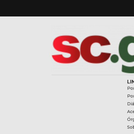
LI
Por
Por
Diá
Ac
Ór
So