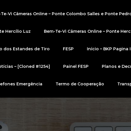
Te-Vi Câmeras Online – Ponte Colombo Salles e Ponte Pedr
e Hercílio Luz
Bem-Te-Vi Câmeras Online – Ponte Hercí
 dos Estandes de Tiro
FESP
Início – BKP Pagina I
tícias – [Cloned #1254]
Painel FESP
Planos e Dec
lefones Emergência
Termo de Cooperação
Trans