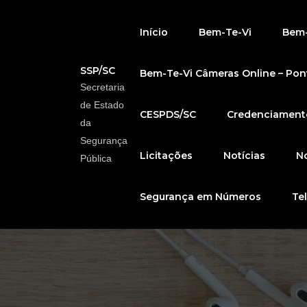
Início
Bem-Te-Vi
Bem-
SSP/SC
Bem-Te-Vi Câmeras Online – Pont
Secretaria
de Estado
CESPDS/SC
Credenciamento
da
Segurança
Licitações
Notícias
No
Pública
Segurança em Números
Te