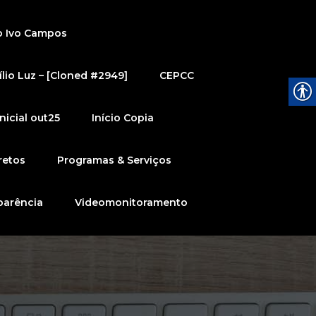
o Ivo Campos
lio Luz – [Cloned #2949]
CEPCC
nicial out25
Início Copia
retos
Programas & Serviços
parência
Videomonitoramento