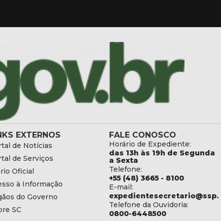
NKS EXTERNOS
FALE CONOSCO
Horário de Expediente:
tal de Notícias
das 13h às 19h de Segunda
tal de Serviços
a Sexta
Telefone:
rio Oficial
+55 (48) 3665 - 8100
esso à Informação
E-mail:
expedientesecretario@ssp.s
gãos do Governo
Telefone da Ouvidoria:
bre SC
0800-6448500