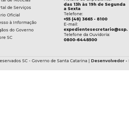
tal de Notícias
das 13h às 19h de Segunda
tal de Serviços
a Sexta
Telefone:
rio Oficial
+55 (48) 3665 - 8100
esso à Informação
E-mail:
expedientesecretario@ssp.s
gãos do Governo
Telefone da Ouvidoria:
bre SC
0800-6448500
eservados SC - Governo de Santa Catarina |
Desenvolvedor - 