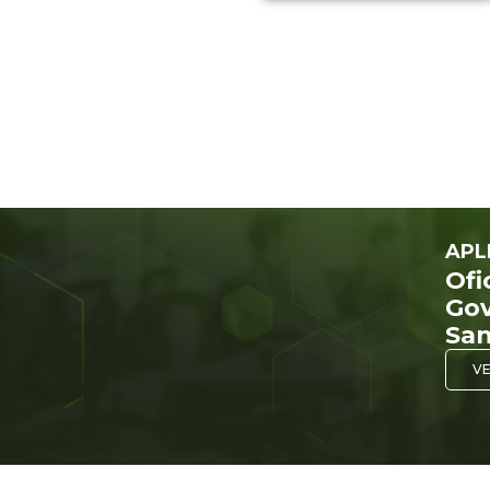
APL
Ofi
Gov
San
VE