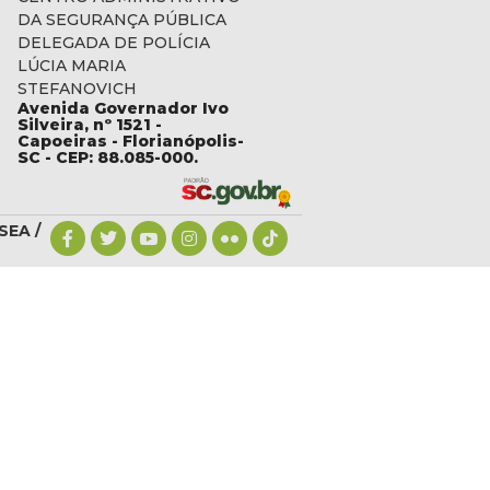
DA SEGURANÇA PÚBLICA
DELEGADA DE POLÍCIA
LÚCIA MARIA
STEFANOVICH
Avenida Governador Ivo
c.gov.br
Silveira, nº 1521 -
Capoeiras - Florianópolis-
SC - CEP: 88.085-000.
SEA /