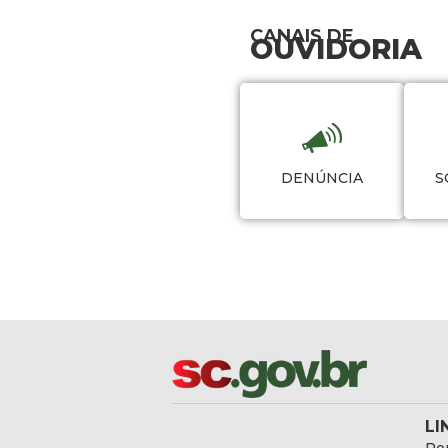
CANAIS DE
OUVIDORIA
DENÚNCIA
S
LI