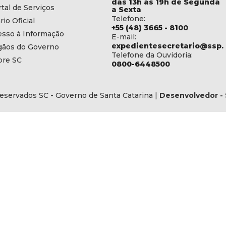
das 13h às 19h de Segunda
tal de Serviços
a Sexta
Telefone:
rio Oficial
+55 (48) 3665 - 8100
esso à Informação
E-mail:
expedientesecretario@ssp.s
gãos do Governo
Telefone da Ouvidoria:
bre SC
0800-6448500
eservados SC - Governo de Santa Catarina |
Desenvolvedor - 