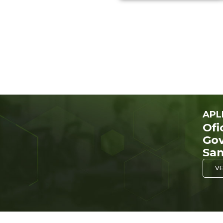
APL
Ofi
Gov
San
VE