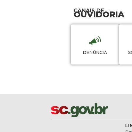
CANAIS DE
OUVIDORIA
DENÚNCIA
S
LI