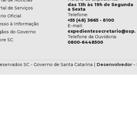
tal de Notícias
das 13h às 19h de Segunda
tal de Serviços
a Sexta
Telefone:
rio Oficial
+55 (48) 3665 - 8100
esso à Informação
E-mail:
expedientesecretario@ssp.s
gãos do Governo
Telefone da Ouvidoria:
bre SC
0800-6448500
eservados SC - Governo de Santa Catarina |
Desenvolvedor - 