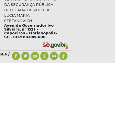
DA SEGURANÇA PÚBLICA
DELEGADA DE POLÍCIA
LÚCIA MARIA
STEFANOVICH
Avenida Governador Ivo
c.gov.br
Silveira, nº 1521 -
Capoeiras - Florianópolis-
SC - CEP: 88.085-000.
SEA /