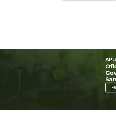
APL
Ofi
Gov
San
VE