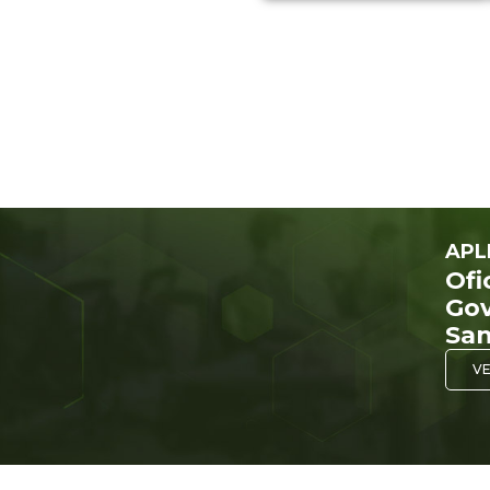
APL
Ofi
Gov
San
VE