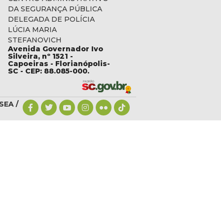
DA SEGURANÇA PÚBLICA
DELEGADA DE POLÍCIA
LÚCIA MARIA
STEFANOVICH
Avenida Governador Ivo
c.gov.br
Silveira, nº 1521 -
Capoeiras - Florianópolis-
SC - CEP: 88.085-000.
SEA /