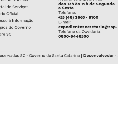
tal de Notícias
das 13h às 19h de Segunda
tal de Serviços
a Sexta
Telefone:
rio Oficial
+55 (48) 3665 - 8100
esso à Informação
E-mail:
expedientesecretario@ssp.s
gãos do Governo
Telefone da Ouvidoria:
bre SC
0800-6448500
eservados SC - Governo de Santa Catarina |
Desenvolvedor - 