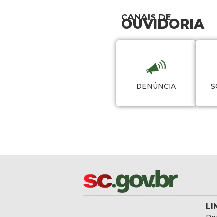
CANAIS DE
OUVIDORIA
DENÚNCIA
S
LI