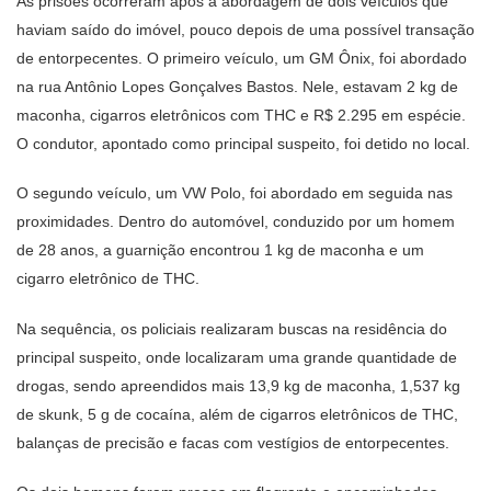
As prisões ocorreram após a abordagem de dois veículos que
haviam saído do imóvel, pouco depois de uma possível transação
de entorpecentes. O primeiro veículo, um GM Ônix, foi abordado
na rua Antônio Lopes Gonçalves Bastos. Nele, estavam 2 kg de
maconha, cigarros eletrônicos com THC e R$ 2.295 em espécie.
O condutor, apontado como principal suspeito, foi detido no local.
O segundo veículo, um VW Polo, foi abordado em seguida nas
proximidades. Dentro do automóvel, conduzido por um homem
de 28 anos, a guarnição encontrou 1 kg de maconha e um
cigarro eletrônico de THC.
Na sequência, os policiais realizaram buscas na residência do
principal suspeito, onde localizaram uma grande quantidade de
drogas, sendo apreendidos mais 13,9 kg de maconha, 1,537 kg
de skunk, 5 g de cocaína, além de cigarros eletrônicos de THC,
balanças de precisão e facas com vestígios de entorpecentes.