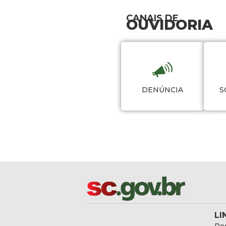
CANAIS DE
OUVIDORIA
DENÚNCIA
S
LI