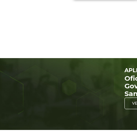
APL
Ofi
Gov
San
VE