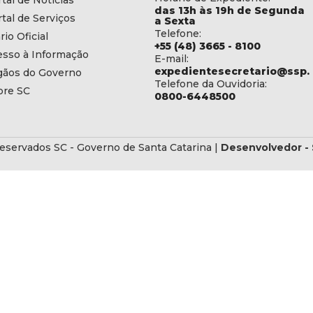
tal de Notícias
das 13h às 19h de Segunda
tal de Serviços
a Sexta
Telefone:
rio Oficial
+55 (48) 3665 - 8100
esso à Informação
E-mail:
expedientesecretario@ssp.s
gãos do Governo
Telefone da Ouvidoria:
bre SC
0800-6448500
eservados SC - Governo de Santa Catarina |
Desenvolvedor - 