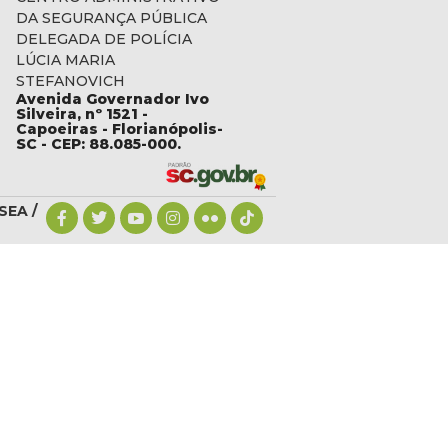
DA SEGURANÇA PÚBLICA
DELEGADA DE POLÍCIA
LÚCIA MARIA
STEFANOVICH
Avenida Governador Ivo
c.gov.br
Silveira, nº 1521 -
Capoeiras - Florianópolis-
SC - CEP: 88.085-000.
SEA /