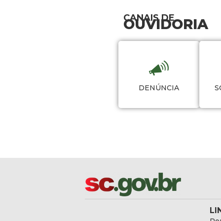
CANAIS DE
OUVIDORIA
DENÚNCIA
S
LI