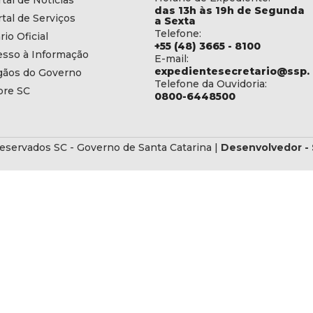
tal de Notícias
das 13h às 19h de Segunda
tal de Serviços
a Sexta
Telefone:
rio Oficial
+55 (48) 3665 - 8100
esso à Informação
E-mail:
expedientesecretario@ssp.s
gãos do Governo
Telefone da Ouvidoria:
bre SC
0800-6448500
eservados SC - Governo de Santa Catarina |
Desenvolvedor - 