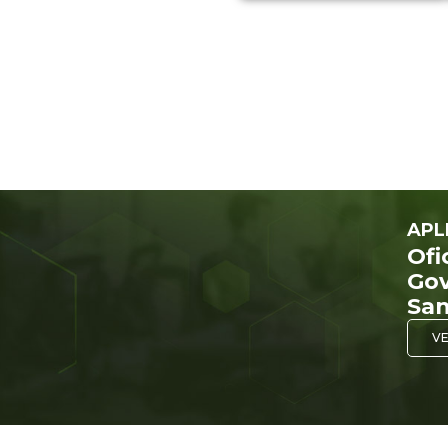
APL
Ofi
Gov
San
VE