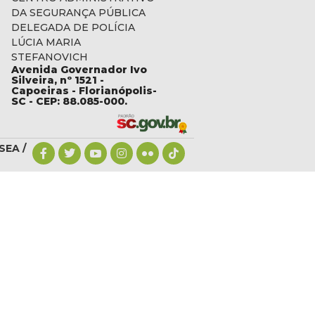
DA SEGURANÇA PÚBLICA
DELEGADA DE POLÍCIA
LÚCIA MARIA
STEFANOVICH
Avenida Governador Ivo
c.gov.br
Silveira, nº 1521 -
Capoeiras - Florianópolis-
SC - CEP: 88.085-000.
SEA /